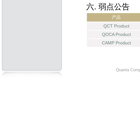
六. 弱点公告
产品
QCT Product
QOCA Product
CAMP Product
Quanta Compu