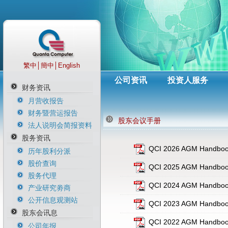
繁中
│
簡中
│
English
公司资讯
投资人服务
财务资讯
月营收报告
财务暨营运报告
股东会议手册
法人说明会简报资料
股务资讯
QCI 2026 AGM Handbo
历年股利分派
股价查询
QCI 2025 AGM Handbo
股务代理
QCI 2024 AGM Handbo
产业研究劵商
公开信息观测站
QCI 2023 AGM Handbo
股东会讯息
QCI 2022 AGM Handbo
公司年报