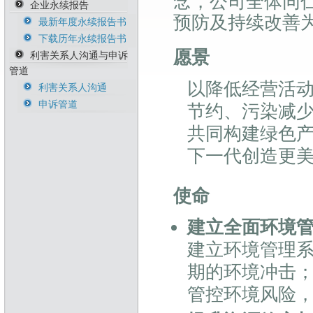
念，公司全体同
企业永续报告
能源管理政策
人才永续政策
诚信与道德政策暨执
预防及持续改善
行方针
最新年度永续报告书
温室气体政策
职安卫政策
风险管理政策暨执行
下载历年永续报告书
生物多样性暨不毁林
反歧视与反骚扰政策
方针
愿景
承诺
利害关系人沟通与申诉
供应商永续行为准则
管道
永续原物料政策
以降低经营活
冲突矿产管理政策
利害关系人沟通
税务政策与管理办法
申诉管道
节约、污染减
共同构建绿色
下一代创造更
使命
建立全面环境
建立环境管理
期的环境冲击
管控环境风险