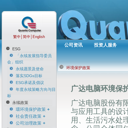
繁中
│
简中
│
English
公司资讯
投资人服务
ESG
「永续发展指导委员
会」组织
环境保护政策
永续愿景及使命
落实SDGs目标
ESG承诺及倡议
广达电脑环境保
年度永续策略方向与目
标
广达电脑股份有
永续政策
環环境保护政策
与应用工具的设
社会责任政策
环境保护政策
用、生活污水处
公司治理政策
净零排放气候宣言
人权政策