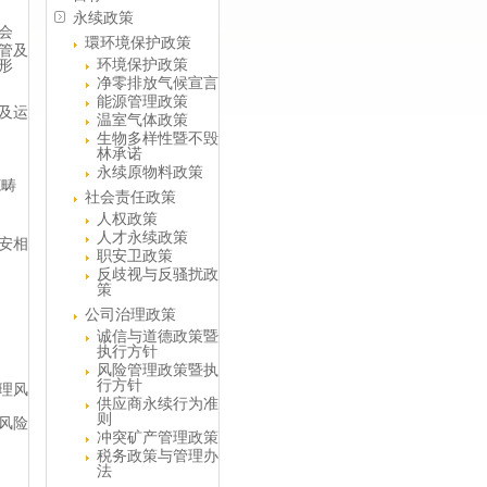
永续政策
会
環环境保护政策
管及
环境保护政策
形
净零排放气候宣言
能源管理政策
及运
温室气体政策
生物多样性暨不毁
林承诺
永续原物料政策
范畴
社会责任政策
人权政策
人才永续政策
安相
职安卫政策
反歧视与反骚扰政
策
公司治理政策
诚信与道德政策暨
执行方针
风险管理政策暨执
行方针
理风
供应商永续行为准
则
风险
冲突矿产管理政策
税务政策与管理办
法