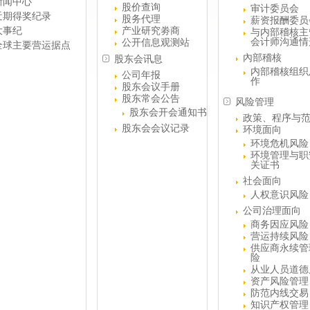
新闻中心
股价查询
审计委员会
近期得奖纪录
股务代理
薪资报酬委员
大事纪
产业研究劵商
与内部稽核主
会计师沟通情
公开信息观测站
全球主要营运据点
內部稽核
股东会讯息
内部稽核组织
公司年报
作
股东会议手册
股东常会公告
风险管理
股东会开会通知书
政策、程序与
股东会会议记录
环境面向
环境危机风险
环境管理与职
关证书
社会面向
人权意识风险
公司治理面向
商务因应风险
营运持续风险
供应商永续管
险
从业人员道德
资产风险管理
防范内线交易
知识产权管理