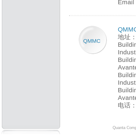
Emai
QMM
地址
QMMC
Build
Indust
Build
Avant
Build
Indust
Buildi
Avant
电话：+
Quanta Compu