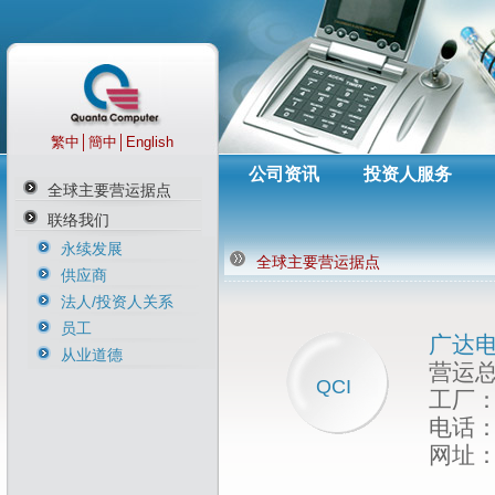
繁中
│
簡中
│
English
公司资讯
投资人服务
全球主要营运据点
联络我们
永续发展
全球主要营运据点
供应商
法人/投资人关系
员工
广达电
从业道德
营运总
QCI
工厂：
电话：+
网址