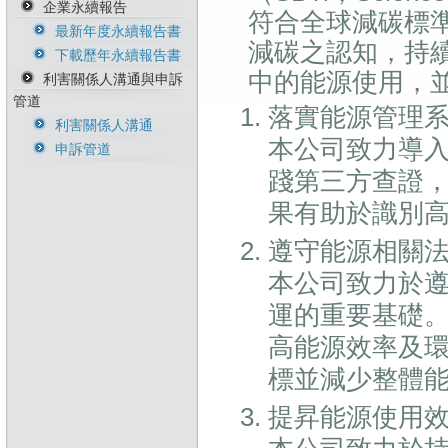
企業永續報告
能源管理政策
人才永續政策
誠信與道德政策暨執
符合全球減碳標
行方針
最新年度永續報告書
溫室氣體政策
職安衛政策
減碳之認知，持
風險管理政策暨執行
下載歷年永續報告書
生物多樣性暨不毀林
反歧視與反騷擾政策
方針
中的能源使用，
承諾
利害關係人溝通與申訴
供應商永續行為準則
管道
永續原物料政策
落實能源管理
衝突礦產管理政策
利害關係人溝通
本公司致力導入
稅務政策與管理辦法
申訴管道
踐第三方查證
果有助於識別
遵守能源相關
本公司致力於
運的重要基礎
高能源效率及
標並減少整體
提昇能源使用