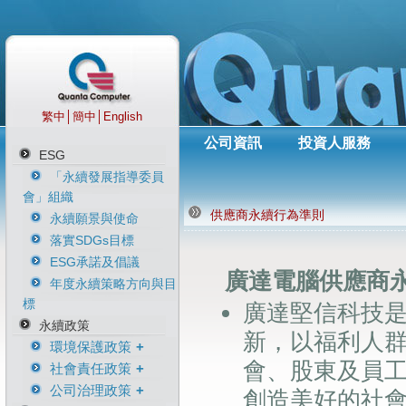
繁中
│
簡中
│
English
公司資訊
投資人服務
ESG
「永續發展指導委員
會」組織
供應商永續行為準則
永續願景與使命
落實SDGs目標
ESG承諾及倡議
廣達電腦供應商
年度永續策略方向與目
標
廣達堅信科技
永續政策
新，以福利人
環境保護政策
會、股東及員
社會責任政策
環境保護政策
公司治理政策
淨零排放氣候宣言
人權政策
創造美好的社