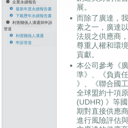
企業永續報告
能源管理政策
人才永續政策
誠信與道德政策暨執
展。
行方針
最新年度永續報告書
溫室氣體政策
職安衛政策
風險管理政策暨執行
下載歷年永續報告書
生物多樣性暨不毀林
反歧視與反騷擾政策
而除了廣達，
方針
承諾
利害關係人溝通與申訴
素之一，廣達
供應商永續行為準則
管道
永續原物料政策
法規之供應商
衝突礦產管理政策
利害關係人溝通
稅務政策與管理辦法
申訴管道
尊重人權和環
貢獻。
本公司參考《廣
準》、《負責任商業聯
》、《聯合國工
全球盟約十項原
(UDHR) 
期對直接供應
進行風險評估