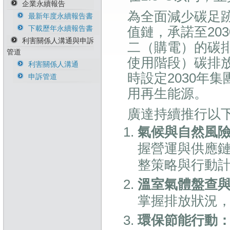
企業永續報告
能源管理政策
人才永續政策
誠信與道德政策暨執
為全面減少碳足
行方針
最新年度永續報告書
溫室氣體政策
職安衛政策
風險管理政策暨執行
下載歷年永續報告書
生物多樣性暨不毀林
反歧視與反騷擾政策
值鏈，承諾至20
方針
承諾
利害關係人溝通與申訴
二（購電）的碳排
供應商永續行為準則
管道
永續原物料政策
使用階段）碳排放
衝突礦產管理政策
利害關係人溝通
時設定2030年
稅務政策與管理辦法
申訴管道
用再生能源。
廣達持續推行以
氣候與自然風
握營運與供應
整策略與行動
溫室氣體盤查
掌握排放狀況
環保節能行動