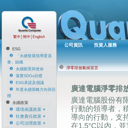
繁中
│
簡中
│
English
公司資訊
投資人服務
ESG
「永續發展指導委員
會」組織
淨零排放氣候宣言
永續願景與使命
落實SDGs目標
ESG承諾及倡議
廣達電腦淨零排
年度永續策略方向與目
標
廣達電腦股份有
永續政策
行動的領導者，
環境保護政策
導向的行動，支
社會責任政策
環境保護政策
公司治理政策
淨零排放氣候宣言
人權政策
在1.5°C以內，