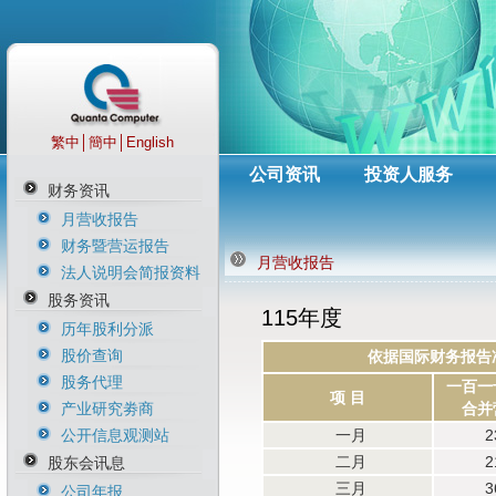
繁中
│
簡中
│
English
公司资讯
投资人服务
财务资讯
月营收报告
财务暨营运报告
月营收报告
法人说明会简报资料
股务资讯
115年度
历年股利分派
股价查询
依据国际财务报告
股务代理
一百
一
项 目
产业研究劵商
合并
公开信息观测站
一月
2
二月
2
股东会讯息
三月
3
公司年报