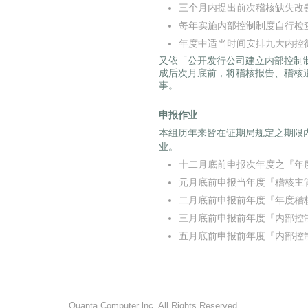
三个月内提出前次稽核缺失改
每年实施内部控制制度自行检
年度中适当时间安排九大内控
又依「公开发行公司建立内部控制
成后次月底前，将稽核报告、稽核
事。
申报作业
本组历年来皆在证期局规定之期限
业。
十二月底前申报次年度之『年
元月底前申报当年度『稽核主
二月底前申报前年度『年度稽
三月底前申报前年度『内部控
五月底前申报前年度『内部控
Quanta Computer lnc. All Rights Reserved.