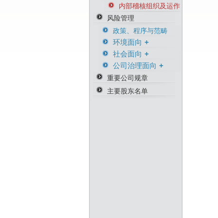
内部稽核组织及运作
风险管理
政策、程序与范畴
环境面向
社会面向
环境危机风险
公司治理面向
环境管理与职安相关
人权意识风险險
证书
商务因应风险
重要公司规章
营运持续风险
主要股东名单
供货商永续管理风险
从业人员道德风险
资产风险管理
防范内线交易
知识产权管理
资通安全管理
资安相关证书