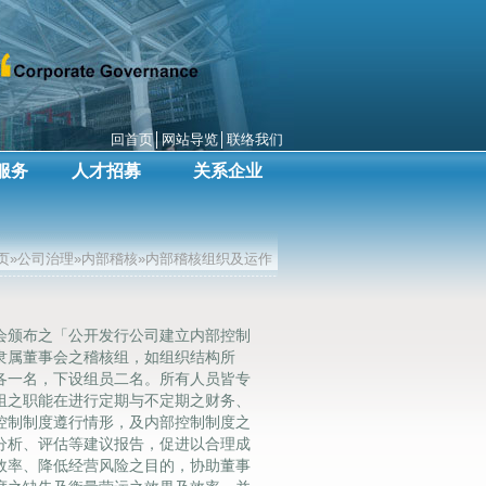
回首页
│
网站导览
│
联络我们
服务
人才招募
关系企业
页»公司治理»内部稽核»内部稽核组织及运作
会颁布之「公开发行公司建立内部控制
隶属董事会之稽核组，如组织结构所
各一名，下设组员二名。所有人员皆专
组之职能在进行定期与不定期之财务、
控制制度遵行情形，及内部控制制度之
分析、评估等建议报告，促进以合理成
效率、降低经营风险之目的，协助董事