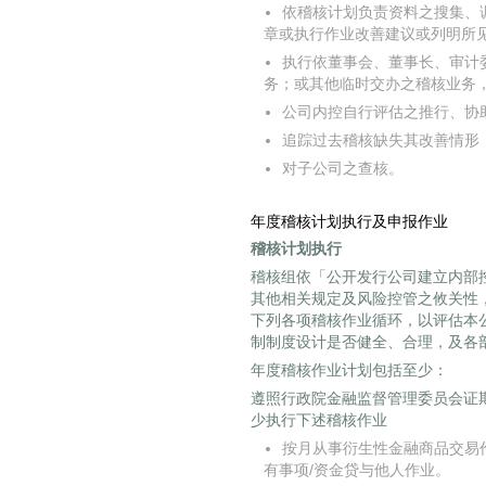
依稽核计划负责资料之搜集、
章或执行作业改善建议或列明所
执行依董事会、董事长、审计
务；或其他临时交办之稽核业务
公司内控自行评估之推行、协
追踪过去稽核缺失其改善情形
对子公司之查核。
年度稽核计划执行及申报作业
稽核计划执行
稽核组依「公开发行公司建立内部
其他相关规定及风险控管之攸关性
下列各项稽核作业循环，以评估本
制制度设计是否健全、合理，及各
年度稽核作业计划包括至少：
遵照行政院金融监督管理委员会证
少执行下述稽核作业
按月从事衍生性金融商品交易
有事项/资金贷与他人作业。