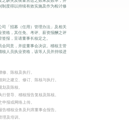
度之缺失及衡量营运之效果及效率，并
制制度得以持续有效实施及作为检讨修
公司「招募（任用）管理办法」及相关
业资格，其任免、考评、薪资报酬之评
管签报，呈请董事长核定之。
员会同意，并提董事会决议。稽核主管
稽核人员执业资格，该等人员并持续进
增修、陈核及执行。
细则之建立、修订、陈核与执行。
规划及陈核。
执行督导、稽核报告复核及陈核。
之申报或网络上传。
报告稽核业务及列席董事会报告。
管理及培训。