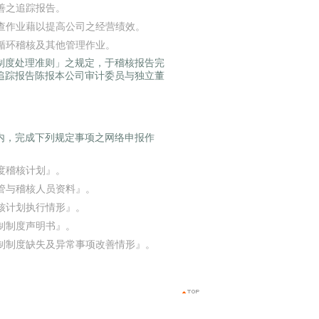
善之追踪报告。
查作业藉以提高公司之经营绩效。
循环稽核及其他管理作业。
制度处理准则」之规定，于稽核报告完
追踪报告陈报本公司审计委员与独立董
内，完成下列规定事项之网络申报作
度稽核计划』。
管与稽核人员资料』。
核计划执行情形』。
制制度声明书』。
制制度缺失及异常事项改善情形』。