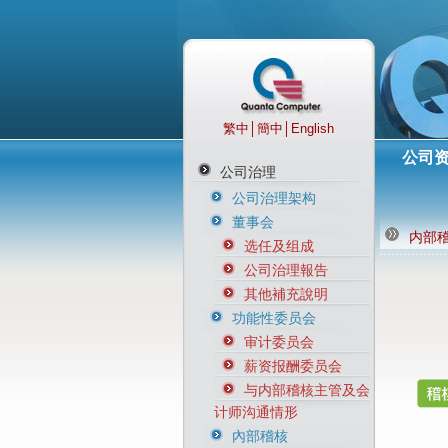
繁中
│
簡中
│
English
公司
公司治理
公司治理架构
董事会
内部
选任及组成
公司治理報告
其他補充說明
功能性委员会
审计委员会
薪资报酬委员会
与内部稽核主管及会
计师沟通情形
內部稽核