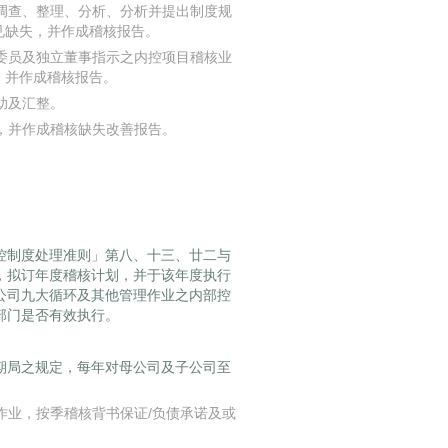
调查、整理、分析、分析并提出制度规
见缺失，并作成稽核报告。
委员及独立董事指示之内控项目稽核业
，并作成稽核报告。
助及汇整。
，并作成稽核缺失改善报告。
控制度处理准则」第八、十三、廿二与
，拟订年度稽核计划，并于该年度执行
公司九大循环及其他管理作业之内部控
部门是否有效执行。
期局之规定，每年对母公司及子公司至
作业，按季稽核背书保证/负债承诺及或