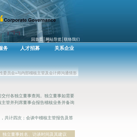
回首页
│
网站导览
│
联络我们
服务
人才招募
关系企业
能性委员会»与内部稽核主管及会计师沟通情形
前交付各独立董事查阅。独立董事如需要
核主管并列席董事会报告稽核业务并备询
通，共计四次；会谈中稽核主管报告及答
独立董事姓名、访谈时间及其建议