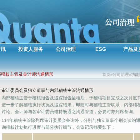
资讯
投资人服务
公司治理
ESG
产品及
部稽核主管及会计师沟通情形
首页»公司治理»功
审计委员会及独立董事与内部稽核主管沟通情形
内部稽核主管于稽核报告及追踪报告呈核后，于稽核项目完成之次月底
进一步了解稽核执行状况及追踪结果，即随时与稽核主管联系，内部稽
讨论。会计师与各审计委员维持畅通之沟通管道，必要时亦列席备询。
114年稽核主管除列席审计委员会备询外，分别与独立董事个别会谈沟
询稽核计划执行进度与部分执行细节，会议记录摘要如下：