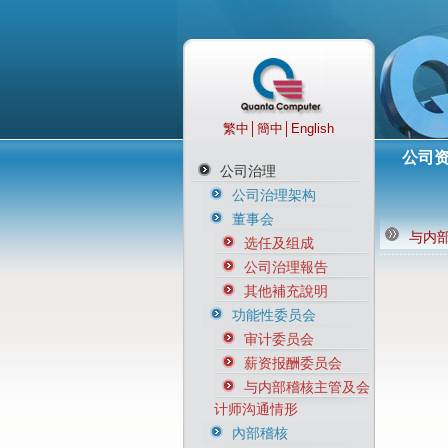
繁中
│
簡中
│
English
公司
公司治理
公司治理架构
董事会
与内
选任及组成
公司治理報告
其他補充說明
功能性委员会
审计委员会
薪资报酬委员会
与内部稽核主管及会
计师沟通情形
內部稽核