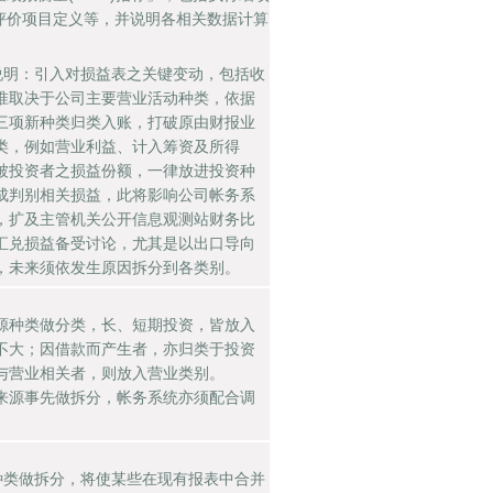
评价项目定义等，并说明各相关数据计算
充说明：引入对损益表之关键变动，包括收
准取决于公司主要营业活动种类，依据
三项新种类归类入账，打破原由财报业
类，例如营业利益、计入筹资及所得
被投资者之损益份额，一律放进投资种
成判别相关损益，此将影响公司帐务系
，扩及主管机关公开信息观测站财务比
汇兑损益备受讨论，尤其是以出口导向
，未来须依发生原因拆分到各类别。
源种类做分类，长、短期投资，皆放入
不大；因借款而产生者，亦归类于投资
与营业相关者，则放入营业类别。
来源事先做拆分，帐务系统亦须配合调
源种类做拆分，将使某些在现有报表中合并