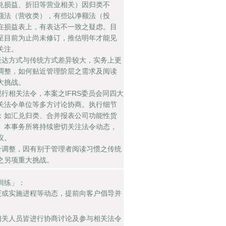
兑损益、折旧等营业相关）因归类不
额法（营收类），有些以净额法（投
在损益表上，有表达不一致之疑虑。目
至目前为止尚未修订，推估明年才能见
关注。
之表达方式与传统方式差异较大，实务上更
调整，如何贴近管理阶层之需求及阅读
大挑战。
现行相关法令，本案之IFRS委员会同四大
关法令单位等多方讨论协商。执行细节
：如汇兑归类、合并报表公司功能性货
、本事务所将持续密切关注法令动态，
议。
配合调整，因有别于管理者阅读习惯之传统
之另项重大挑战。
训练」：
变更或实施进程等动态，提前向客户倡导并
。
、相关人员皆进行协商讨论及参与相关法令