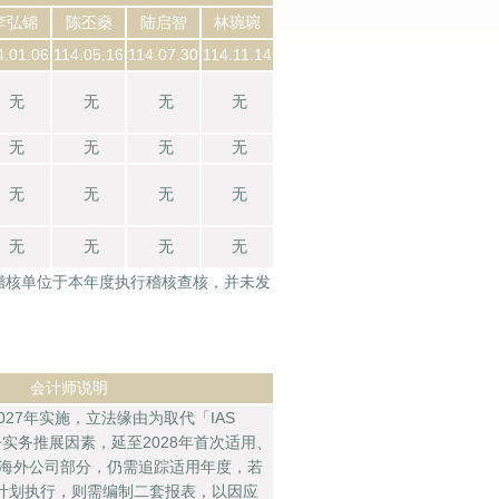
李弘锦
陈丕燊
陆启智
林琬琬
4.01.06
114.05.16
114.07.30
114.11.14
无
无
无
无
无
无
无
无
无
无
无
无
无
无
无
无
稽核单位于本年度执行稽核查核，并未发
会计师说明
027年实施，立法缘由为取代「IAS
实务推展因素，延至2028年首次适用、
。海外公司部分，仍需追踪适用年度，若
计划执行，则需编制二套报表，以因应