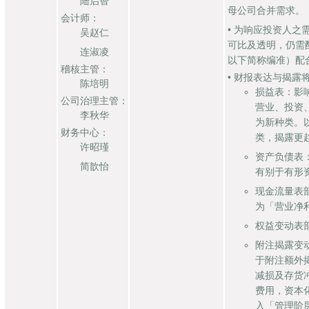
陆启智
母公司合并需求。
会计师：
• 为响应投资人
吴赵仁
可比及透明，仍需
连淑凌
以下简称编准）配
稽核主管：
• 财报表达与揭
陈培明
损益表：影
公司治理主管：
营业、投资
李秋华
为新种类。
财务中心：
类，揭露更
许昭瑾
资产负债表
简歆怡
有别于有形
现金流量表
为「营业净
权益变动表
附注揭露变
于附注额外
减损及存货
费用，资本
入「管理阶层