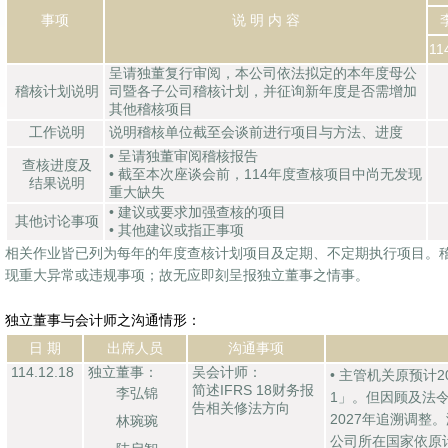
事项
说 明 内 容
11
呈请独董复行审阅，本公司依法拟定的本年度母公
稽核计划说明
司暨各子公司稽核计划，并征询新年度是否需增加
其他稽核项目
工作说明
说明稽核单位截至会谈前进行项目与方法、进度
• 呈请独董审阅稽核报告
查核进度及
• 截至本次座谈会前，114年度查核项目中尚无发现
结果说明
重大缺失
• 建议或要求加强查核的项目
其他讨论事项
• 其他建议或指正事项
相关作业皆已列为每年的年度查核计划项目及定期、不定期执行项目。
现重大异常或违规事项；故无应即刻呈报独立董事之情事。
独立董事与会计师之沟通情形：
日 期
出席人员
沟通事项
114.12.18
独立董事：
吴会计师：
• 主管机关原预计2
简述IFRS 18财务报
李弘锦
1」。但因顾及法令
告相关修法方向
2027年追溯调整
林琬琬
公司所在国家依原