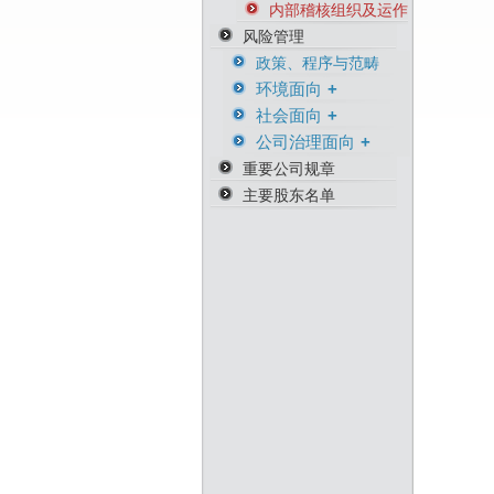
内部稽核组织及运作
风险管理
政策、程序与范畴
环境面向
社会面向
环境危机风险
公司治理面向
环境管理与职安相关
人权意识风险險
证书
重要公司规章
商务因应风险
主要股东名单
营运持续风险
供货商永续管理风险
从业人员道德风险
资产风险管理
防范内线交易
知识产权管理
资通安全管理
资安相关证书