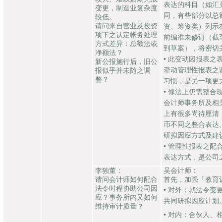
表达的科目（如汇
变更，制造业复杂度
同，有些部分以总
较低。
请问来自营业及投资
资、筹资类）列示
项下之认定帐务处理
前编准未修订（截
方式差异：总额法或
到草案），将密切
净额法？
• 此变动因报表
新公报施行后，旧公
牵动管理性报表之
报似乎并未随之调
整？
习惯，是另一项更
• 修法上仍需整合
会计师事务所及相
上有很多尚待厘清
币不同之整合表达
研拟因应方式及建
• 管理性报表之
表达方式，是公司
李独董：
吴会计师：
请问会计师如何配合
首先，加强「教育
法令时程协助公司因
• 对外：就法令
应？事务所内又如何
共同研拟因应计划
维持审计质量？
• 对内：合伙人