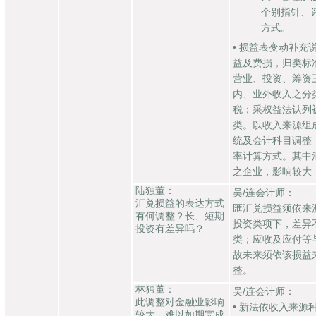
个别指针、
方式。
• 损益表变动补
益及费损，归类标
营业、投资、筹资
内、业外收入之分
税；采权益法认列
类。以收入来源组
统及会计科目调整
率计算方式。其中
之企业，影响较大
陆独董：
吴/连会计师：
汇兑损益的表达方式
匯汇兑损益须依来
有何调整？长、短期
投资类项下，差异
投资有差异吗？
类；应收及应付等
故未来须依该损益
整。
林独董：
吴/连会计师：
此调整对金融业影响
• 新法依收入来
较大、难以如期完成