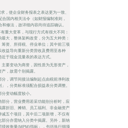
之需求，使企业财务报表之表达更为一致、
配合国内相关法令（如财报编制准则，
合和修法，故详细内容尚待追踪确认。
露将有重大变革，与现行方式有很大不同：
响最大，整体架构改变，分为五大种类：
、筹资、所得税、停业单位；其中前三项
以收益导向重新分类营收及费用至各种
趋近于现金流量表的表达方式。
：主要变动为商誉，因性质为无形资产，
资产，故需个别揭露。
部分，调节间接法编制起点由税前净利改
利」，分类标准须配合损益表分类调整。
部分变动幅度较小。
动部分，营业费用若采功能别分析时，应
揭露折旧、摊销、员工福利、非金融资产
冲减五个项目，其中后二项新增，不仅有
化部分亦需纳入分类中揭露。另外，新纳
绩效衡量(MPM)指标」，包括执行细项