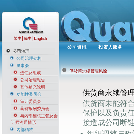
繁中
│
簡中
│
English
公司资讯
投资人服务
公司治理
公司治理架构
董事会
供货商永续管理风险
选任及组成
公司治理報告
其他補充說明
供货商永续管
功能性委员会
审计委员会
供货商未能符
薪资报酬委员会
保护以及负责
与内部稽核主管及会
接造成公司断
计师沟通情形
內部稽核
组织调整与政