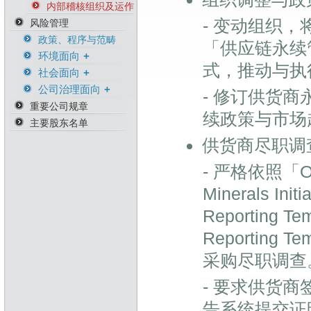
内部稽核组织及运作
- 变动组织
风险管理
政策、程序与范畴
「供应链永续
环境面向
式，推动与执
社会面向
环境危机风险
公司治理面向
环境管理与职安相关
人权意识风险險
- 修订供货
证书
重要公司规章
商务因应风险
续政策与市场
主要股东名单
营运持续风险
供货商永续管理风险
供货商尽职调
从业人员道德风险
- 严格依照「O
资产风险管理
防范内线交易
Minerals In
知识产权管理
Reporting T
资通安全管理
Reportin
资安相关证书
采购尽职调查
- 要求供货
告系统提交证