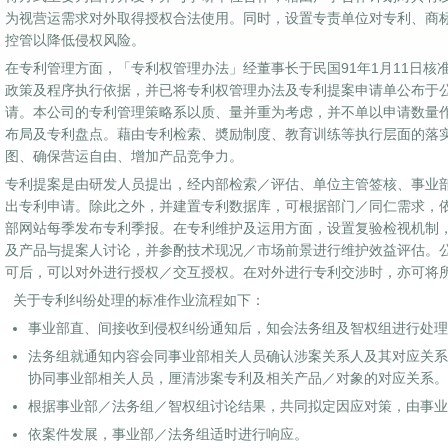
为视营运需求对外取得授权合法使用。同时，设置专责单位对专利、商
控管以降低侵权风险。
在专利管理方面，「专利权管理办法」经董事长于民国91年1月11日核
政策及程序执行依据，并已将专利权管理办法及专利提案申请单公布于
请。本公司的专利管理策略系以质、量并重为考虑，并不单以申请数量
布局及专利盘点。藉由专利检索、奬励制度、教育训练等执行层面的落
图、确保营运自由、增加产品竞争力。
专利提案是由研发人员提出，经内部检索／评估、单位主管签核、事业
出专利申请。除此之外，并建置专利数据库，可根据部门／同仁需求，
部网站每季发布专利季报。在专利维护及运用方面，设置复验检视机制，
及产品与提案人讨论，并参酌技术现况／市场前景进行维护效益评估。
可后，可以对外进行授权／交互授权。在对外进行专利交涉时，亦可将
关于专利纠纷处理的标准作业流程如下：
事业部直、间接收到侵权纠纷通知后，知会法务组及智权组进行处理
法务组就通知内容会同事业部相关人员确认涉案关系人及其对应关系
协同事业部相关人员，厘清涉案专利及相关产品／对象的对应关系。
根据事业部／法务组／智权组讨论结果，共同拟定因应对策，由事业
依案件发展，事业部／法务组适时进行响应。