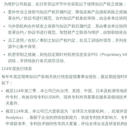
为维护公司权益，在日常营运环节中亦采取以下保障知识产权之措施：
委外作业之保密与知识产权归属约定、降低采购产品侵权风险之措施
署合约／协议书进行规范。合约知识产权条款审阅，由业务单位协同
与外部机构合作研发之保密与知识产权归属约定，系由事业单位协同
签署合约／协议书进行规范。智慧财产之取得与维护，由智权组依合
员工进用／在职／离职之知识产权约定，在员工训练时倡导，并列在
源中心集中保管。
机密管制之措施，则包括定期针对机密信息安全PIS（Proprietary Infor
训练，并持续执行各式倡导活动。
114年度执行情形
每年年底定期将知识产权相关执行情形提报董事会报告，最近期提报时间为
如下：
截至114年第三季，本公司已向台湾、美国、中国、日本及欧洲等地区共提
件专利，有效存续专利3,556件。现有专利布局着重在服务器领域技
关案件。
截至114年底，本公司已六度获选为「全球百大创新机构」。此项评选系由
Analytics），着眼于企业的持续创新能力，依据专利技术影响力
申请获准率、专利技术独特性等四大要素，评估全球企业及研发机构