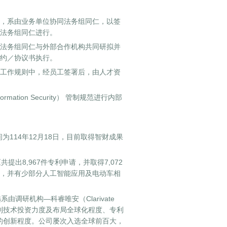
，系由业务单位协同法务组同仁，以签
法务组同仁进行。
法务组同仁与外部合作机构共同研拟并
约／协议书执行。
工作规则中，经员工签署后，由人才资
mation Security） 管制规范进行内部
114年12月18日，目前取得智财成果
出8,967件专利申请，并取得7,072
术，并有少部分人工智能应用及电动车相
调研机构—科睿唯安（Clarivate
、专利技术投资力度及布局全球化程度、专利
的创新程度。公司屡次入选全球前百大，