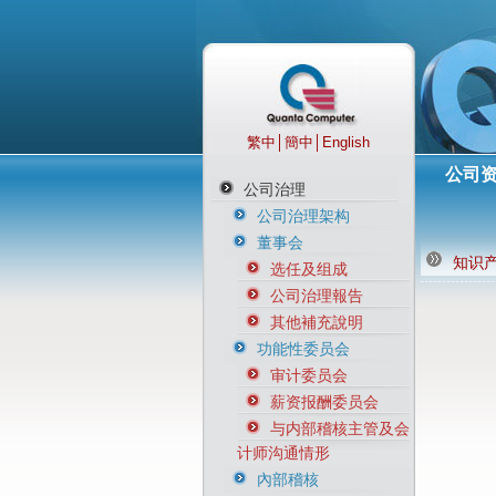
繁中
│
簡中
│
English
公司
公司治理
公司治理架构
董事会
知识
选任及组成
公司治理報告
其他補充說明
功能性委员会
审计委员会
薪资报酬委员会
与内部稽核主管及会
计师沟通情形
內部稽核