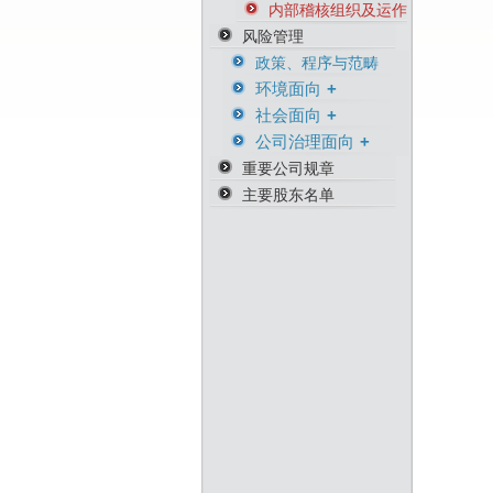
内部稽核组织及运作
风险管理
政策、程序与范畴
环境面向
社会面向
环境危机风险
公司治理面向
环境管理与职安相关
人权意识风险險
证书
重要公司规章
商务因应风险
主要股东名单
营运持续风险
供货商永续管理风险
从业人员道德风险
资产风险管理
防范内线交易
知识产权管理
资通安全管理
资安相关证书