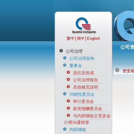
繁中
│
簡中
│
English
公司
公司治理
公司治理架构
董事会
资安
选任及组成
公司治理報告
其他補充說明
功能性委员会
审计委员会
薪资报酬委员会
与内部稽核主管及会
计师沟通情形
內部稽核