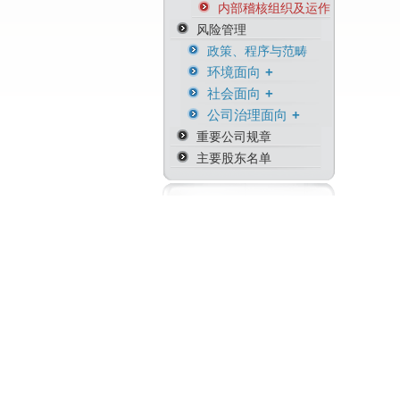
内部稽核组织及运作
风险管理
政策、程序与范畴
环境面向
社会面向
环境危机风险
公司治理面向
环境管理与职安相关
人权意识风险險
证书
重要公司规章
商务因应风险
主要股东名单
营运持续风险
供货商永续管理风险
从业人员道德风险
资产风险管理
防范内线交易
知识产权管理
资通安全管理
资安相关证书