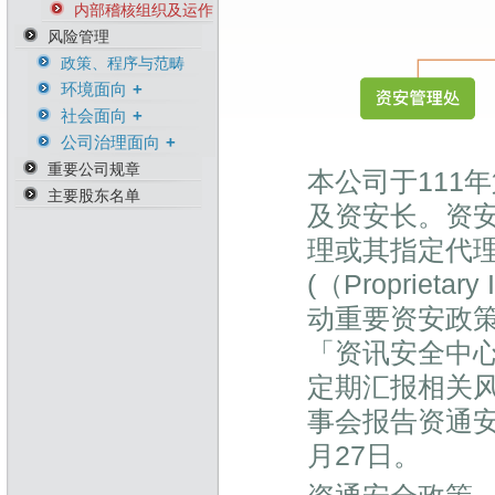
内部稽核组织及运作
风险管理
政策、程序与范畴
环境面向
社会面向
环境危机风险
公司治理面向
环境管理与职安相关
人权意识风险險
证书
重要公司规章
商务因应风险
本公司于111
主要股东名单
营运持续风险
及资安长。资
供货商永续管理风险
理或其指定代理
从业人员道德风险
资产风险管理
(（Proprietary
防范内线交易
动重要资安政
知识产权管理
「资讯安全中
资通安全管理
定期汇报相关
资安相关证书
事会报告资通安
月27日。