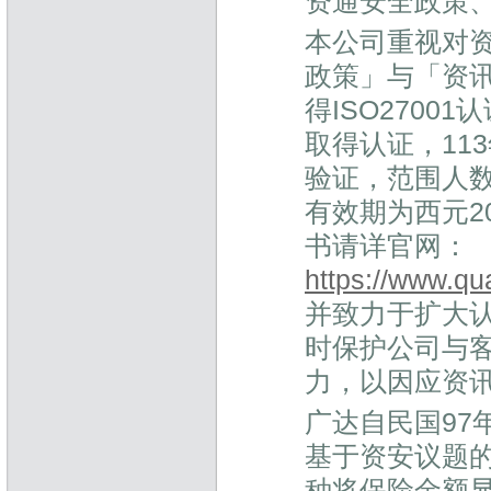
资通安全政策
本公司重视对资
政策」与「资讯
得ISO2700
取得认证，113年
验证，范围人数
有效期为西元20
书请详官网：
https://www.qu
并致力于扩大
时保护公司与
力，以因应资
广达自民国97
基于资安议题
种将保险金额显著