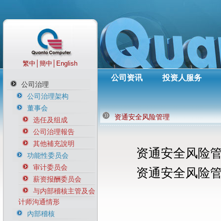
繁中
│
簡中
│
English
公司资讯
投资人服务
公司治理
公司治理架构
董事会
资通安全风险管理
选任及组成
公司治理報告
其他補充說明
资通安全风险
功能性委员会
审计委员会
资通安全风险
薪资报酬委员会
与内部稽核主管及会
计师沟通情形
內部稽核