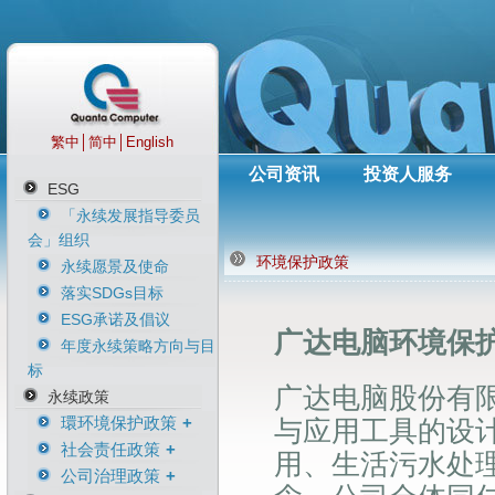
繁中
│
简中
│
English
公司资讯
投资人服务
ESG
「永续发展指导委员
会」组织
环境保护政策
永续愿景及使命
落实SDGs目标
ESG承诺及倡议
广达电脑环境保
年度永续策略方向与目
标
广达电脑股份有
永续政策
環环境保护政策
与应用工具的设
社会责任政策
环境保护政策
用、生活污水处
公司治理政策
净零排放气候宣言
人权政策