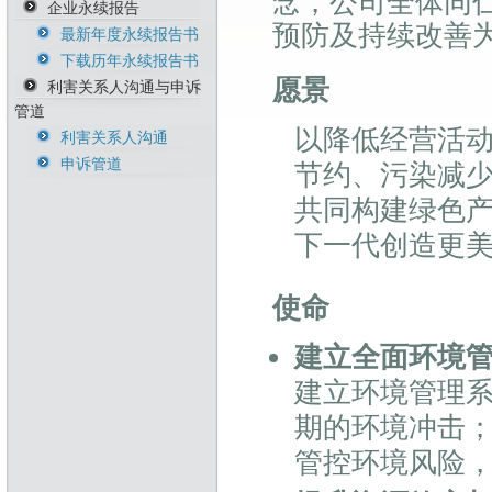
念，公司全体同
企业永续报告
能源管理政策
人才永续政策
诚信与道德政策暨执
预防及持续改善
行方针
最新年度永续报告书
温室气体政策
职安卫政策
风险管理政策暨执行
下载历年永续报告书
生物多样性暨不毁林
反歧视与反骚扰政策
方针
愿景
承诺
利害关系人沟通与申诉
供应商永续行为准则
管道
永续原物料政策
以降低经营活
冲突矿产管理政策
利害关系人沟通
税务政策与管理办法
申诉管道
节约、污染减
共同构建绿色
下一代创造更
使命
建立全面环境
建立环境管理
期的环境冲击
管控环境风险