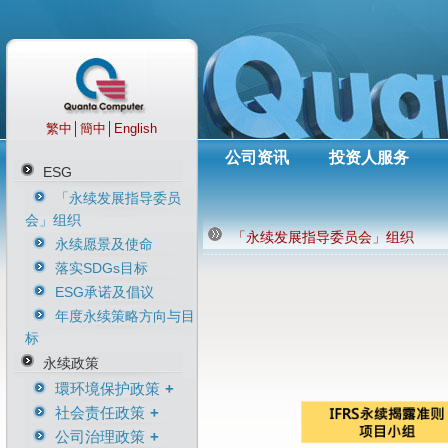
繁中
│
簡中
│
English
公司资讯
投资人服务
ESG
「永续发展指导委员
会」组织
「永续发展指导委员会」组织
永续愿景及使命
落实SDGs目标
ESG承诺及倡议
年度永续策略方向与目
标
永续政策
環环境保护政策
社会责任政策
环境保护政策
公司治理政策
净零排放气候宣言
人权政策