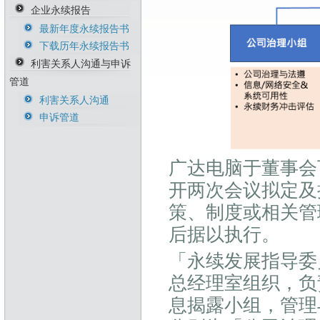
能源管理政策
人才永续政策
诚信与道德政策暨执
企业永续报告
行方针
温室气体政策
职安卫政策
最新年度永续报告书
风险管理政策暨执行
生物多样性暨不毁林
反歧视与反骚扰政策
下载历年永续报告书
方针
承诺
利害关系人沟通与申诉
供应商永续行为准则
永续原物料政策
管道
冲突矿产管理政策
利害关系人沟通
税务政策与管理办法
申诉管道
广达电脑于董事会
开两次会议拟定及
策、制度或相关管
后据以执行。
「永续发展指导委
总经理室组织，负
息揭露小组，管理